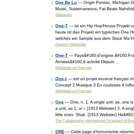
One Be Lo
— Origin Pontiac, Michigan G
2
Music, Subterraneous, Fat Beats Nahshi
Wikipedia
One-T
— ist ein Hip Hop/House Projekt v
3
heute ist das Projekt ein typisches One
welches ein Sample aus dem Stück Ma Hr
Deutsch Wikipedia
One-T
— Pays&#160;d’origine &#160;Fra
4
Années&#160;d activité Depuis …
Wikipédia en Français
One-t
— est un projet musical français m
5
Concept 2 Musique 3 En coulisses 4 Inf
Wikipédia en Français
One
— One, n. 1. A single unit; as, one i
6
a unit, as 1, or i. [1913 Webster] 3. A si
little ones. Shak. [1913 Webster] He&#8
The Collaborative International Dictionary of Eng
ONE
— Cette page d’homonymie répertorie
7