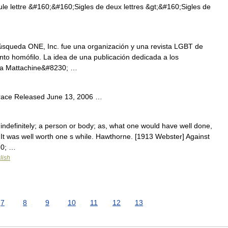
le lettre &#160;&#160;Sigles de deux lettres &gt;&#160;Sigles de
úsqueda ONE, Inc. fue una organización y una revista LGBT de
to homófilo. La idea de una publicación dedicada a los
la Mattachine&#8230; …
race Released June 13, 2006 …
indefinitely; a person or body; as, what one would have well done,
 It was well worth one s while. Hawthorne. [1913 Webster] Against
30; …
lish
7
8
9
10
11
12
13