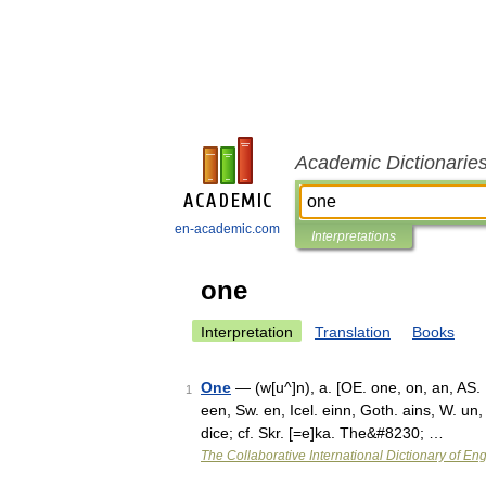
Academic Dictionarie
en-academic.com
Interpretations
one
Interpretation
Translation
Books
One
— (w[u^]n), a. [OE. one, on, an, AS. [
1
een, Sw. en, Icel. einn, Goth. ains, W. un,
dice; cf. Skr. [=e]ka. The&#8230; …
The Collaborative International Dictionary of Eng