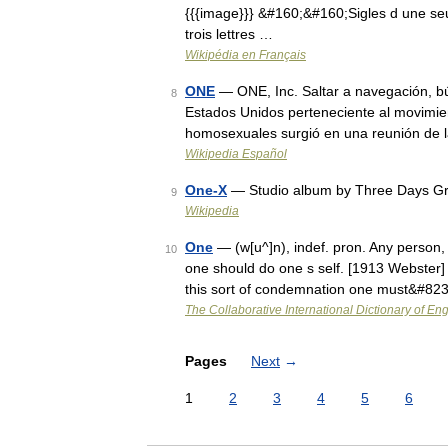
{{{image}}} &#160;&#160;Sigles d une seu
trois lettres …
Wikipédia en Français
ONE
— ONE, Inc. Saltar a navegación, b
8
Estados Unidos perteneciente al movimien
homosexuales surgió en una reunión de 
Wikipedia Español
One-X
— Studio album by Three Days G
9
Wikipedia
One
— (w[u^]n), indef. pron. Any person, 
10
one should do one s self. [1913 Webster]
this sort of condemnation one must&#82
The Collaborative International Dictionary of Eng
Pages
Next
→
1
2
3
4
5
6