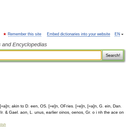
Remember this site
Embed dictionaries into your website
EN
s and Encyclopedias
Search!
=a]n; akin to D. een, OS. [=e]n, OFries. [=e]n, [=a]n, G. ein, Dan.
 Ir. & Gael. aon, L. unus, earlier oinos, oenos, Gr. o i nh the ace on
lish