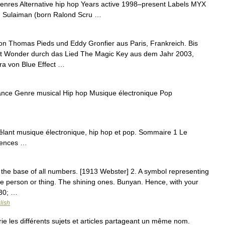
enres Alternative hip hop Years active 1998–present Labels MYX
d Sulaiman (born Ralond Scru …
on Thomas Pieds und Eddy Gronfier aus Paris, Frankreich. Bis
 Hit Wonder durch das Lied The Magic Key aus dem Jahr 2003,
a von Blue Effect …
nce Genre musical Hip hop Musique électronique Pop
êlant musique électronique, hip hop et pop. Sommaire 1 Le
luences …
s the base of all numbers. [1913 Webster] 2. A symbol representing
ngle person or thing. The shining ones. Bunyan. Hence, with your
230; …
lish
 les différents sujets et articles partageant un même nom.